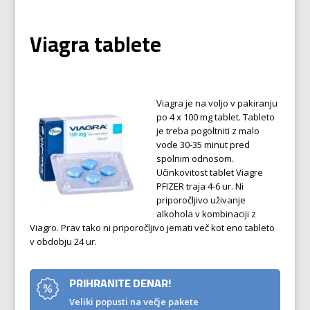
Viagra tablete
Viagra je na voljo v pakiranju
po 4 x 100 mg tablet. Tableto
je treba pogoltniti z malo
vode 30-35 minut pred
spolnim odnosom.
Učinkovitost tablet Viagre
PFIZER traja 4-6 ur. Ni
priporočljivo uživanje
alkohola v kombinaciji z
Viagro. Prav tako ni priporočljivo jemati več kot eno tableto
v obdobju 24 ur.
PRIHRANITE DENAR!
Veliki popusti na večje pakete