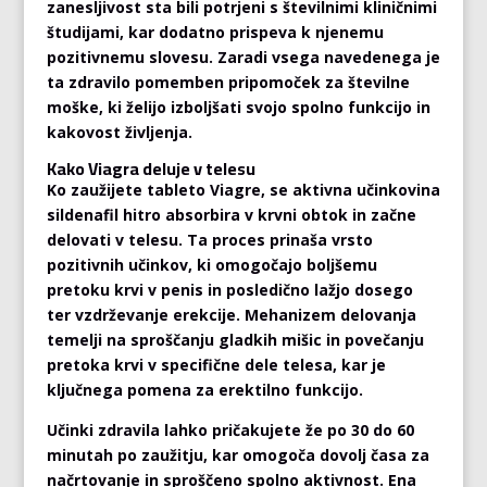
zanesljivost sta bili potrjeni s številnimi kliničnimi
študijami, kar dodatno prispeva k njenemu
pozitivnemu slovesu. Zaradi vsega navedenega je
ta zdravilo pomemben pripomoček za številne
moške, ki želijo izboljšati svojo spolno funkcijo in
kakovost življenja.
Kako Viagra deluje v telesu
Ko zaužijete tableto Viagre, se aktivna učinkovina
sildenafil hitro absorbira v krvni obtok in začne
delovati v telesu. Ta proces prinaša vrsto
pozitivnih učinkov, ki omogočajo boljšemu
pretoku krvi v penis in posledično lažjo dosego
ter vzdrževanje erekcije. Mehanizem delovanja
temelji na sproščanju gladkih mišic in povečanju
pretoka krvi v specifične dele telesa, kar je
ključnega pomena za erektilno funkcijo.
Učinki zdravila lahko pričakujete že po 30 do 60
minutah po zaužitju, kar omogoča dovolj časa za
načrtovanje in sproščeno spolno aktivnost. Ena