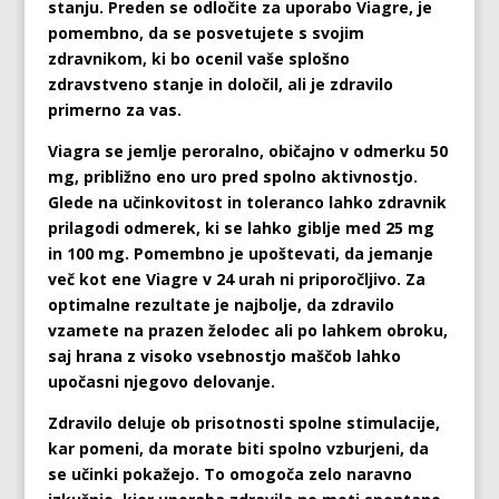
stanju. Preden se odločite za uporabo Viagre, je
pomembno, da se posvetujete s svojim
zdravnikom, ki bo ocenil vaše splošno
zdravstveno stanje in določil, ali je zdravilo
primerno za vas.
Viagra se jemlje peroralno, običajno v odmerku 50
mg, približno eno uro pred spolno aktivnostjo.
Glede na učinkovitost in toleranco lahko zdravnik
prilagodi odmerek, ki se lahko giblje med 25 mg
in 100 mg. Pomembno je upoštevati, da jemanje
več kot ene Viagre v 24 urah ni priporočljivo. Za
optimalne rezultate je najbolje, da zdravilo
vzamete na prazen želodec ali po lahkem obroku,
saj hrana z visoko vsebnostjo maščob lahko
upočasni njegovo delovanje.
Zdravilo deluje ob prisotnosti spolne stimulacije,
kar pomeni, da morate biti spolno vzburjeni, da
se učinki pokažejo. To omogoča zelo naravno