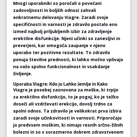
Mnogi uporabniki so poročali o povečani
zadovoljnosti in boljših odnosi zahvali
enkratnemu delovanju Viagre. Zaradi svoje
specifičnosti in varnosti je zdravilo postalo eno
izmed najbolj priljubljenih izbir za zdravljenje
erektilne disfunkcije. Njeni učinki so zanesljivi in
preverjeni, kar omogoča zaupanje v njeno
uporabo ter pozitivne rezultate. To zdravilo
ponuja številne prednosti, ki lahko močno vplivajo
na vašo spolno funkcionalnost in vsakdanje
življenje.
Uporaba Viagre: Kdo jo Lahko Jemlje in Kako
Viagra je posebej zasnovana za moške, ki trpijo
za erektilno disfunkcijo, to je pogoj, ko je težko
doseči ali vzdrževati erekcijo, dovolj trdno za
spolni odnos. Ta zdravilo je velikokrat prva izbira
zaradi svoje učinkovitosti in varnosti. Priporočajo
jo predvsem moškim, ki nimajo resnih srčno-žilnih
bolezni in so v sorazmerno dobrem zdravstvenem