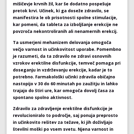
mišičevje krvnih žil, kar še dodatno pospešuje
pretok krvi. Učinek, ki ga doseže zdravilo, se
manifestira le ob prisotnosti spolne stimulacije,
kar pomeni, da tableta za izboljšanje erekcije ne
povzroča nekontroliranih ali nenamernih erekcij.
Ta usmerjeni mehanizem delovanja omogoča
večjo varnost in učinkovitost uporabe. Pomembno
je razumeti, da ta zdravilo ne zdravi osnovnih
vzrokov erektilne disfunkcije, temveč pomaga pri
doseganju in vzdrževanju erekcije, kadar je to
potrebno. Farmakološki učinki zdravila običajno
nastopijo v 30 do 60 minutah po zaužitju in lahko
trajajo do štiri ure, kar omogoča dovolj časa za
spontano spolno aktivnost.
Zdravilo za zdravljenje erektilne disfunkcije je
revolucioniralo to področje, saj ponuja preprosto
in učinkovito rešitev za težave, ki jih doživljajo
številni moški po vsem svetu. Njena varnost in