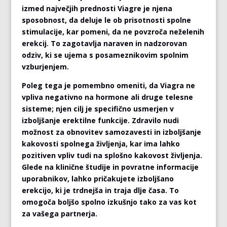
izmed največjih prednosti Viagre je njena
sposobnost, da deluje le ob prisotnosti spolne
stimulacije, kar pomeni, da ne povzroča neželenih
erekcij. To zagotavlja naraven in nadzorovan
odziv, ki se ujema s posameznikovim spolnim
vzburjenjem.
Poleg tega je pomembno omeniti, da Viagra ne
vpliva negativno na hormone ali druge telesne
sisteme; njen cilj je specifično usmerjen v
izboljšanje erektilne funkcije. Zdravilo nudi
možnost za obnovitev samozavesti in izboljšanje
kakovosti spolnega življenja, kar ima lahko
pozitiven vpliv tudi na splošno kakovost življenja.
Glede na klinične študije in povratne informacije
uporabnikov, lahko pričakujete izboljšano
erekcijo, ki je trdnejša in traja dlje časa. To
omogoča boljšo spolno izkušnjo tako za vas kot
za vašega partnerja.