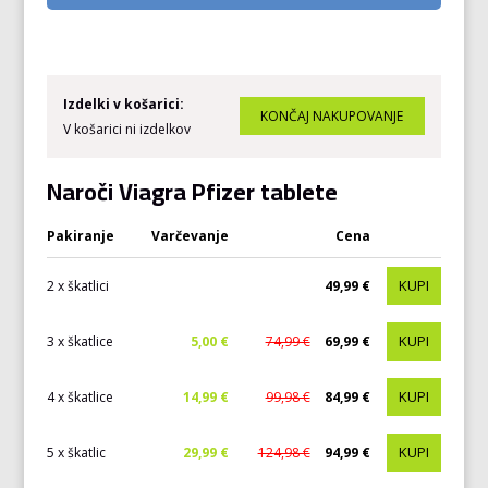
Izdelki v košarici:
V košarici ni izdelkov
Naroči Viagra Pfizer tablete
Pakiranje
Varčevanje
Cena
KUPI
2 x škatlici
49,99 €
KUPI
3 x škatlice
5,00 €
74,99 €
69,99 €
KUPI
4 x škatlice
14,99 €
99,98 €
84,99 €
KUPI
5 x škatlic
29,99 €
124,98 €
94,99 €