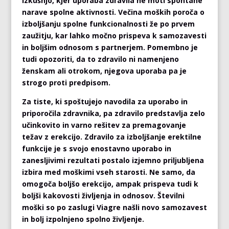
izkušnjo, kjer uporaba zdravila ne moti spontane
narave spolne aktivnosti. Večina moških poroča o
izboljšanju spolne funkcionalnosti že po prvem
zaužitju, kar lahko močno prispeva k samozavesti
in boljšim odnosom s partnerjem. Pomembno je
tudi opozoriti, da to zdravilo ni namenjeno
ženskam ali otrokom, njegova uporaba pa je
strogo proti predpisom.
Za tiste, ki spoštujejo navodila za uporabo in
priporočila zdravnika, pa zdravilo predstavlja zelo
učinkovito in varno rešitev za premagovanje
težav z erekcijo. Zdravilo za izboljšanje erektilne
funkcije je s svojo enostavno uporabo in
zanesljivimi rezultati postalo izjemno priljubljena
izbira med moškimi vseh starosti. Ne samo, da
omogoča boljšo erekcijo, ampak prispeva tudi k
boljši kakovosti življenja in odnosov. Številni
moški so po zaslugi Viagre našli novo samozavest
in bolj izpolnjeno spolno življenje.