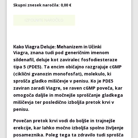
Skupni znesek naročila:
0,00 €
Kako Viagra Deluje: Mehanizem in Učinki
Viagra, znana tudi pod generičnim imenom
sildenafil, deluje kot zaviralec fosfodiesteraze
tipa 5 (PDE5). Ta encim običajno razgrajuje cGMP
(ciklični gvanozin monofosfat), molekulo, ki
sprošča gladko mišičevje v penisu. Ko je PDE5
zaviran zaradi Viagre, se raven cGMP poveča, kar
omogoča daljše in močnejše sproščanje gladkega
mišičevja ter posledično izboljša pretok krvi v
penisu.
Povečan pretok krvi vodi do boljše in trajnejše
erekcije, kar lahko močno izboljša spolno življenje
posameznika. Poleg tega ta zdravilo tudi sprošča