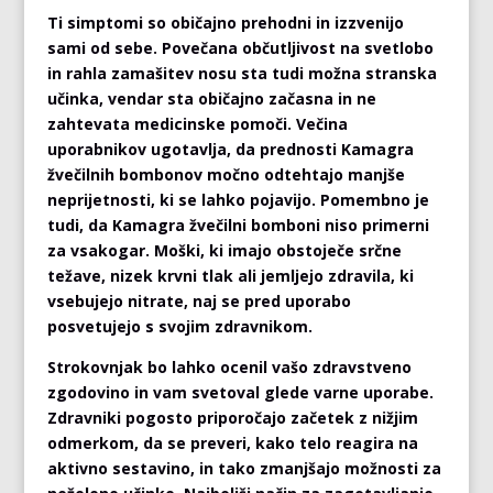
Ti simptomi so običajno prehodni in izzvenijo
sami od sebe. Povečana občutljivost na svetlobo
in rahla zamašitev nosu sta tudi možna stranska
učinka, vendar sta običajno začasna in ne
zahtevata medicinske pomoči. Večina
uporabnikov ugotavlja, da prednosti Kamagra
žvečilnih bombonov močno odtehtajo manjše
neprijetnosti, ki se lahko pojavijo. Pomembno je
tudi, da Kamagra žvečilni bomboni niso primerni
za vsakogar. Moški, ki imajo obstoječe srčne
težave, nizek krvni tlak ali jemljejo zdravila, ki
vsebujejo nitrate, naj se pred uporabo
posvetujejo s svojim zdravnikom.
Strokovnjak bo lahko ocenil vašo zdravstveno
zgodovino in vam svetoval glede varne uporabe.
Zdravniki pogosto priporočajo začetek z nižjim
odmerkom, da se preveri, kako telo reagira na
aktivno sestavino, in tako zmanjšajo možnosti za