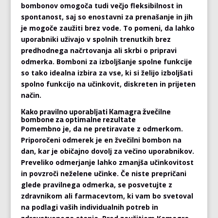
bombonov omogoča tudi večjo fleksibilnost in
spontanost, saj so enostavni za prenašanje in jih
je mogoče zaužiti brez vode. To pomeni, da lahko
uporabniki uživajo v spolnih trenutkih brez
predhodnega načrtovanja ali skrbi o pripravi
odmerka. Bomboni za izboljšanje spolne funkcije
so tako idealna izbira za vse, ki si želijo izboljšati
spolno funkcijo na učinkovit, diskreten in prijeten
način.
Kako pravilno uporabljati Kamagra žvečilne
bombone za optimalne rezultate
Pomembno je, da ne pretiravate z odmerkom.
Priporočeni odmerek je en žvečilni bombon na
dan, kar je običajno dovolj za večino uporabnikov.
Preveliko odmerjanje lahko zmanjša učinkovitost
in povzroči neželene učinke. Če niste prepričani
glede pravilnega odmerka, se posvetujte z
zdravnikom ali farmacevtom, ki vam bo svetoval
na podlagi vaših individualnih potreb in