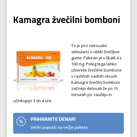
Kamagra žvečilni bomboni
To je prvi seksualni
stimulans v obliki žvečljive
gume. Pakiran je v škatli 4 x
100 mg. Poleg tega lahko
izberete žvečilne bombone
v različnih sadnih okusih.
Kamagra žvečilni bomboni
začnejo delovati že po 15
minutah po zaužitju in
učinkujejo 3 do 4 ure.
PRIHRANITE DENAR!
Veliki popusti na večje pakete