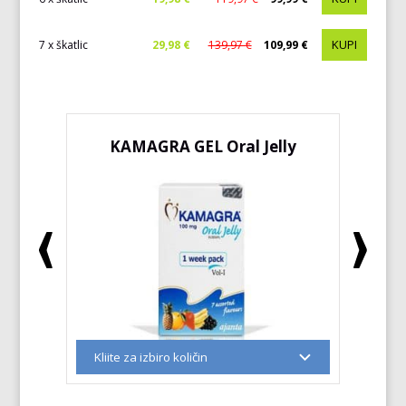
KUPI
7 x škatlic
29,98 €
139,97 €
109,99 €
KAMAGRA GEL Oral Jelly
K