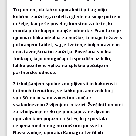
To pomeni, da lahko uporabniki prilagodijo
količino zaužitega izdelka glede na svoje potrebe
in želje, kar je še posebej koristno za tiste, ki
morda potrebujejo manjše odmerke. Prav tako je
njihova oblika idealna za moške, ki imajo težave s
požiranjem tablet, saj je žvečenje bolj naraven in
enostavnejši način zaužitja. Povečana spolna
funkcija, ki jo omogočajo ti specifični izdelki,
lahko pozitivno vpliva na splošno počutje in
partnerske odnose.
Z izboljšanjem spolne zmogljivosti in kakovosti
intimnih trenutkov, se lahko posameznik bolj
sproščeno in samozavestno sooča z
vsakodnevnim življenjem in izzivi. Žvečilni bonboni
za izboljšanje erekcije ponujajo zanesljivo in
uporabnikom prijazno rešitev, ki je postala
cenjena med mnogimi moškimi po svetu.
Navsezadnje, uporaba Kamagra žvečilnih