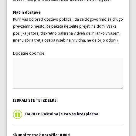
Način dostave
:
Kurir vas bo pred dostavo poklical, da se dogovorimo za drugo
prevzemno mesto, če paketa ne želite prejeti na dom. Vsaka
pošiljka je torej diskretno pakirana v dveh delih lahko v vašem
imenu zbira tretja oseba (vsebina ni vidna, ne da bi jo odprli).
Dodatne opombe:
IZBRALI STE TE IZDELKE:
DARILO: Poštnina je za vas brezplačna!
Skupni znesek naročila:
0,00 €