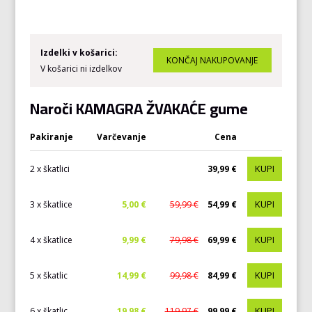
Izdelki v košarici:
V košarici ni izdelkov
Naroči KAMAGRA ŽVAKAĆE gume
Pakiranje
Varčevanje
Cena
KUPI
2 x škatlici
39,99 €
KUPI
3 x škatlice
5,00 €
59,99 €
54,99 €
KUPI
4 x škatlice
9,99 €
79,98 €
69,99 €
KUPI
5 x škatlic
14,99 €
99,98 €
84,99 €
KUPI
6 x škatlic
19,98 €
119,97 €
99,99 €