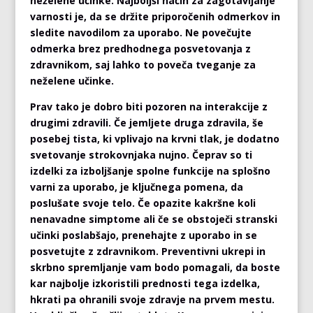
neželene učinke. Najboljši način za zagotavljanje
varnosti je, da se držite priporočenih odmerkov in
sledite navodilom za uporabo. Ne povečujte
odmerka brez predhodnega posvetovanja z
zdravnikom, saj lahko to poveča tveganje za
neželene učinke.
Prav tako je dobro biti pozoren na interakcije z
drugimi zdravili. Če jemljete druga zdravila, še
posebej tista, ki vplivajo na krvni tlak, je dodatno
svetovanje strokovnjaka nujno. Čeprav so ti
izdelki za izboljšanje spolne funkcije na splošno
varni za uporabo, je ključnega pomena, da
poslušate svoje telo. Če opazite kakršne koli
nenavadne simptome ali če se obstoječi stranski
učinki poslabšajo, prenehajte z uporabo in se
posvetujte z zdravnikom. Preventivni ukrepi in
skrbno spremljanje vam bodo pomagali, da boste
kar najbolje izkoristili prednosti tega izdelka,
hkrati pa ohranili svoje zdravje na prvem mestu.