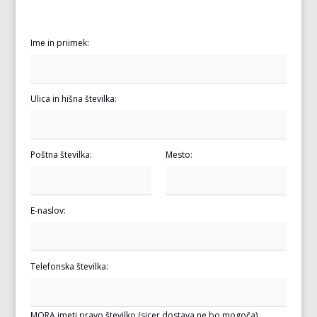
Ime in priimek:
Ulica in hišna številka:
Poštna številka:
Mesto:
E-naslov:
Telefonska številka:
MORA imeti pravo številko (sicer dostava ne bo mogoča)