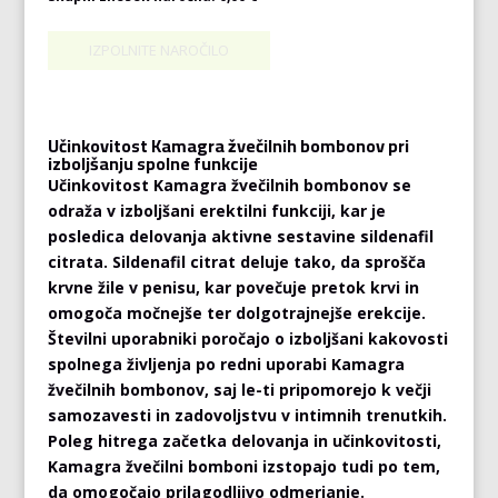
Učinkovitost Kamagra žvečilnih bombonov pri
izboljšanju spolne funkcije
Učinkovitost Kamagra žvečilnih bombonov se
odraža v izboljšani erektilni funkciji, kar je
posledica delovanja aktivne sestavine sildenafil
citrata. Sildenafil citrat deluje tako, da sprošča
krvne žile v penisu, kar povečuje pretok krvi in
omogoča močnejše ter dolgotrajnejše erekcije.
Številni uporabniki poročajo o izboljšani kakovosti
spolnega življenja po redni uporabi Kamagra
žvečilnih bombonov, saj le-ti pripomorejo k večji
samozavesti in zadovoljstvu v intimnih trenutkih.
Poleg hitrega začetka delovanja in učinkovitosti,
Kamagra žvečilni bomboni izstopajo tudi po tem,
da omogočajo prilagodljivo odmerjanje.