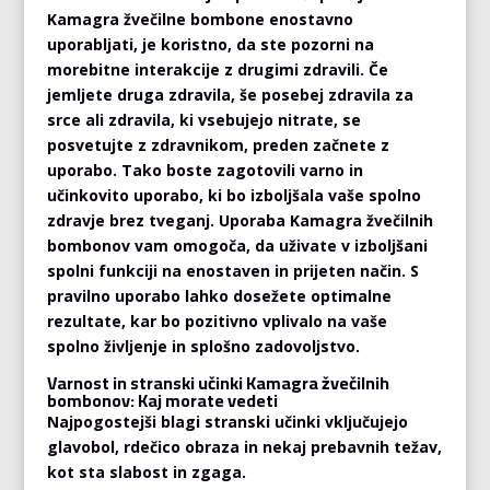
Kamagra žvečilne bombone enostavno
uporabljati, je koristno, da ste pozorni na
morebitne interakcije z drugimi zdravili. Če
jemljete druga zdravila, še posebej zdravila za
srce ali zdravila, ki vsebujejo nitrate, se
posvetujte z zdravnikom, preden začnete z
uporabo. Tako boste zagotovili varno in
učinkovito uporabo, ki bo izboljšala vaše spolno
zdravje brez tveganj. Uporaba Kamagra žvečilnih
bombonov vam omogoča, da uživate v izboljšani
spolni funkciji na enostaven in prijeten način. S
pravilno uporabo lahko dosežete optimalne
rezultate, kar bo pozitivno vplivalo na vaše
spolno življenje in splošno zadovoljstvo.
Varnost in stranski učinki Kamagra žvečilnih
bombonov: Kaj morate vedeti
Najpogostejši blagi stranski učinki vključujejo
glavobol, rdečico obraza in nekaj prebavnih težav,
kot sta slabost in zgaga.