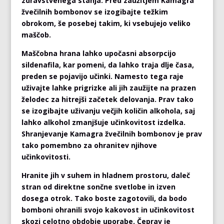
zdravstvenega stanja. Pred zaužitjem Kamagra
žvečilnih bombonov se izogibajte težkim
obrokom, še posebej takim, ki vsebujejo veliko
maščob.
Maščobna hrana lahko upočasni absorpcijo
sildenafila, kar pomeni, da lahko traja dlje časa,
preden se pojavijo učinki. Namesto tega raje
uživajte lahke prigrizke ali jih zaužijte na prazen
želodec za hitrejši začetek delovanja. Prav tako
se izogibajte uživanju večjih količin alkohola, saj
lahko alkohol zmanjšuje učinkovitost izdelka.
Shranjevanje Kamagra žvečilnih bombonov je prav
tako pomembno za ohranitev njihove
učinkovitosti.
Hranite jih v suhem in hladnem prostoru, daleč
stran od direktne sončne svetlobe in izven
dosega otrok. Tako boste zagotovili, da bodo
bomboni ohranili svojo kakovost in učinkovitost
skozi celotno obdobje uporabe. Čeprav je