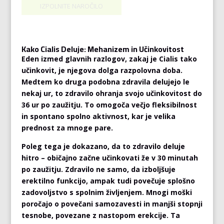
Kako Cialis Deluje: Mehanizem in Učinkovitost
Eden izmed glavnih razlogov, zakaj je Cialis tako
učinkovit, je njegova dolga razpolovna doba.
Medtem ko druga podobna zdravila delujejo le
nekaj ur, to zdravilo ohranja svojo učinkovitost do
36 ur po zaužitju. To omogoča večjo fleksibilnost
in spontano spolno aktivnost, kar je velika
prednost za mnoge pare.
Poleg tega je dokazano, da to zdravilo deluje
hitro – običajno začne učinkovati že v 30 minutah
po zaužitju. Zdravilo ne samo, da izboljšuje
erektilno funkcijo, ampak tudi povečuje splošno
zadovoljstvo s spolnim življenjem. Mnogi moški
poročajo o povečani samozavesti in manjši stopnji
tesnobe, povezane z nastopom erekcije. Ta