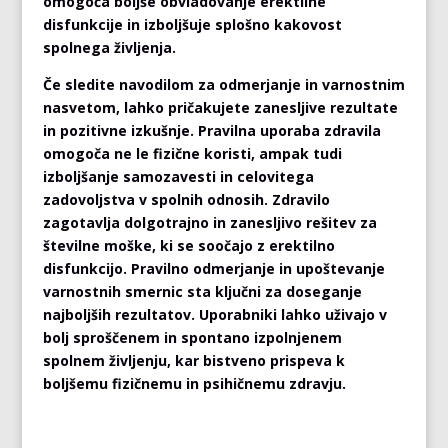
omogoča boljše obvladovanje erektilne
disfunkcije in izboljšuje splošno kakovost
spolnega življenja.
Če sledite navodilom za odmerjanje in varnostnim
nasvetom, lahko pričakujete zanesljive rezultate
in pozitivne izkušnje. Pravilna uporaba zdravila
omogoča ne le fizične koristi, ampak tudi
izboljšanje samozavesti in celovitega
zadovoljstva v spolnih odnosih. Zdravilo
zagotavlja dolgotrajno in zanesljivo rešitev za
številne moške, ki se soočajo z erektilno
disfunkcijo. Pravilno odmerjanje in upoštevanje
varnostnih smernic sta ključni za doseganje
najboljših rezultatov. Uporabniki lahko uživajo v
bolj sproščenem in spontano izpolnjenem
spolnem življenju, kar bistveno prispeva k
boljšemu fizičnemu in psihičnemu zdravju.