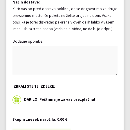
Način dostave
:
Kurir vas bo pred dostavo poklical, da se dogovorimo za drugo
prevzemno mesto, če paketa ne želite prejeti na dom. Vsaka
pošiljka je torej diskretno pakirana v dveh delih lahko v vašem
imenu zbira tretja oseba (vsebina ni vidna, ne da bi jo odprli).
Dodatne opombe:
IZBRALI STE TE IZDELKE:
DARILO: Poštnina je za vas brezplačna!
Skupni znesek naročila:
0,00 €