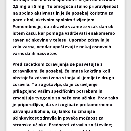
2,5 mg ali 5 mg. To omogoča stalno pripravljenost
na spolno aktivnost in je še posebej koristno za
pare z bolj aktivnim spolnim življenjem.
Pomembno je, da zdravilo vzamete vsak dan ob
istem času, kar pomaga vzdrževati enakomerno
raven učinkovine v telesu. Uporaba zdravila je
zelo varna, vendar upoštevajte nekaj osnovnih
varnostnih nasvetov.
Pred začetkom zdravljenja se posvetujte z
zdravnikom, še posebej, če imate kakršna koli
obstoječa zdravstvena stanja ali jemljete druga
zdravila. To zagotavlja, da je zdravljenje
prilagojeno vašim specifičnim potrebam in
zmanjšuje tveganje za neželene učinke. Prav tako
je priporočljivo, da se izogibate prekomernemu
uživanju alkohola, saj lahko to zmanjša
učinkovitost zdravila in poveča možnost za
stranske učinke. Prednosti zdravila so številne;