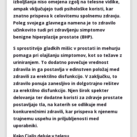
izboljšanja niso omejena zgolj na telesne vidike,
ampak vključujejo tudi psihološke koristi, kar
znatno prispeva k celovitemu spolnemu zdravju.
Poleg svojega glavnega namena je to zdravilo
učinkovito tudi pri zdravljenju simptomov
benigne hiperplazije prostate (BHP).
S sprostitvijo gladkih mišic v prostati in mehurju
pomaga pri olajšanju simptomov, kot so težave z
uriniranjem. To dodatno povečuje vrednost
zdravila in ga postavlja v edinstven položaj med
zdravili za erektilno disfunkcijo. V zaključku, to
zdravilo ponuja zanesljivo in dolgotrajno rešitev
za erektilno disfunkcijo. Njen širok spekter
delovanja ter dodatne koristi za zdravje prostate
postavljajo tla, na katerih se odlikuje med
konkurenčnimi zdravili, kar prispeva k njenemu
trajnemu uspehu in priljubljenosti med
uporabniki.
Kako Cialis deluje v telesu