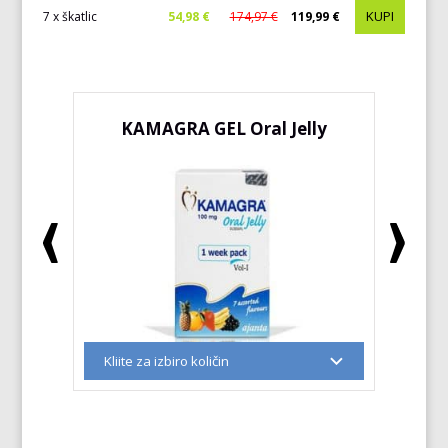
KUPI
7 x škatlic
54,98 €
174,97 €
119,99 €
KAMAGRA GEL Oral Jelly
K