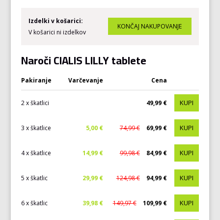
Izdelki v košarici:
V košarici ni izdelkov
Naroči CIALIS LILLY tablete
Pakiranje
Varčevanje
Cena
KUPI
2 x škatlici
49,99 €
KUPI
3 x škatlice
5,00 €
74,99 €
69,99 €
KUPI
4 x škatlice
14,99 €
99,98 €
84,99 €
KUPI
5 x škatlic
29,99 €
124,98 €
94,99 €
KUPI
6 x škatlic
39,98 €
149,97 €
109,99 €