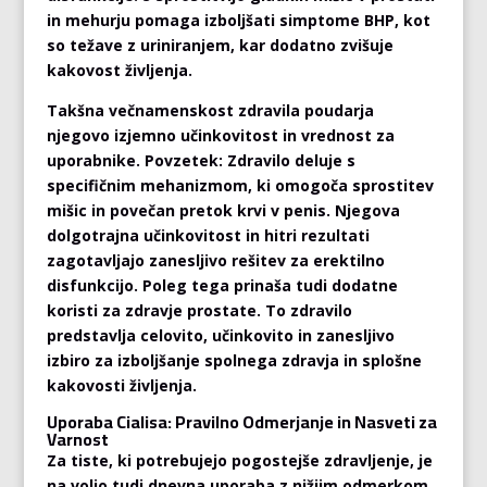
in mehurju pomaga izboljšati simptome BHP, kot
so težave z uriniranjem, kar dodatno zvišuje
kakovost življenja.
Takšna večnamenskost zdravila poudarja
njegovo izjemno učinkovitost in vrednost za
uporabnike. Povzetek: Zdravilo deluje s
specifičnim mehanizmom, ki omogoča sprostitev
mišic in povečan pretok krvi v penis. Njegova
dolgotrajna učinkovitost in hitri rezultati
zagotavljajo zanesljivo rešitev za erektilno
disfunkcijo. Poleg tega prinaša tudi dodatne
koristi za zdravje prostate. To zdravilo
predstavlja celovito, učinkovito in zanesljivo
izbiro za izboljšanje spolnega zdravja in splošne
kakovosti življenja.
Uporaba Cialisa: Pravilno Odmerjanje in Nasveti za
Varnost
Za tiste, ki potrebujejo pogostejše zdravljenje, je
na voljo tudi dnevna uporaba z nižjim odmerkom