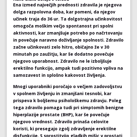
Ena izmed največjih prednosti zdravila je njegova
dolga razpolovna doba, kar pomeni, da njegov
učinek traja do 36 ur. Ta dolgotrajna učinkovitost
omogoča moškim večjo spontanost pri spolni
aktivnosti, kar zmanjšuje potrebo po načrtovanju
in povečuje naravno doživljanje spolnosti. Zdravilo
začne učinkovati zelo hitro, običajno že v 30
minutah po zaužitju, kar še dodatno povečuje
njegovo uporabnost. Zdravilo ne le izboljšuje
erektilno funkcijo, ampak tudi pozitivno vpliva na
samozavest in splošno kakovost življenja.
Mnogi uporabniki poročajo o večjem zadovoljstvu
v spolnem življenju in zmanjšani tesnobi, kar
prispeva k boljšemu psihološkemu zdravju. Poleg
tega zdravilo pomaga tudi pri simptomih benigne
hiperplazije prostate (BHP), kar še povečuje
njegovo vrednost. Zdravilo prinaša celovite
koristi, ki presegajo zgolj zdravljenje erektilne
disfunkcije. S sprostitvijo gladkih mišic v prostati