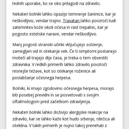
tednih uporabe, ko se oko prilagodi na zdravilo.
Nekateri bolniki lahko opazijo temnenje šarenice, kar je
neškodljivo, vendar trajno.
Travatan
lahko povzroči tudi
zatemnitev kože okoli očesa in rast trepalnic, kar je
pogosto estetske narave, vendar neškodljivo.
Manj pogosti stranski učinki vključujejo solzenje,
zamegljen vid in otekanje vek. Če ti simptomi postanejo
moteči ali trajajo dlje časa, je treba o tem obvestiti
zdravnika. V redkih primerih lahko zdravilo povzroči
resnejše težave, kot so otekanje roženice ali
poslabšanje očesnega herpesa.
Bolniki, ki imajo zgodovino očesnega herpesa, morajo
biti posebej previdni in se posvetovati s svojim
oftalmologom pred začetkom zdravljenja.
Nekateri bolniki lahko doživijo alergijske reakcije na
zdravilo, kar se lahko kaže kot hudo srbenje, rdečica ali
oteklina. V takih primerih je nujno takoj prenehati z