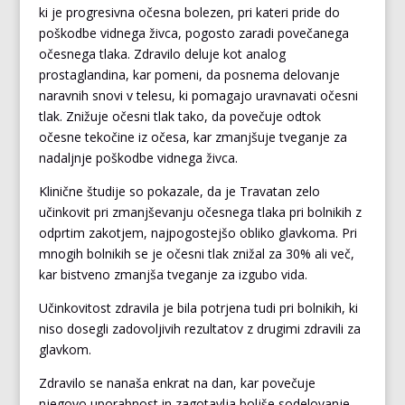
ki je progresivna očesna bolezen, pri kateri pride do
poškodbe vidnega živca, pogosto zaradi povečanega
očesnega tlaka. Zdravilo deluje kot analog
prostaglandina, kar pomeni, da posnema delovanje
naravnih snovi v telesu, ki pomagajo uravnavati očesni
tlak. Znižuje očesni tlak tako, da povečuje odtok
očesne tekočine iz očesa, kar zmanjšuje tveganje za
nadaljnje poškodbe vidnega živca.
Klinične študije so pokazale, da je Travatan zelo
učinkovit pri zmanjševanju očesnega tlaka pri bolnikih z
odprtim zakotjem, najpogostejšo obliko glavkoma. Pri
mnogih bolnikih se je očesni tlak znižal za 30% ali več,
kar bistveno zmanjša tveganje za izgubo vida.
Učinkovitost zdravila je bila potrjena tudi pri bolnikih, ki
niso dosegli zadovoljivih rezultatov z drugimi zdravili za
glavkom.
Zdravilo se nanaša enkrat na dan, kar povečuje
njegovo uporabnost in zagotavlja boljše sodelovanje