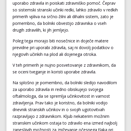
uporabo zdravila in poiskati zdravniško pomoč. Čeprav
so sistemski stranski učinki redki, lahko zdravilo v redkih
primerih vpliva na srčno-žilni ali dihalni sistem, zato je
pomembno, da bolniki obvestijo zdravnika o vseh
drugih zdravilih, ki jih jemljejo.
Poleg tega morajo biti nosečnice in doječe matere
previdne pri uporabi zdravila, saj ni dovolj podatkov o
njegovih učinkih na plod ali dojenega otroka.
V teh primerih je nujno posvetovanje z zdravnikom, da
se oceni tveganje in koristi uporabe zdravila.
Na splošno je pomembno, da bolniki sledijo navodilom
za uporabo zdravila in redno obiskujejo svojega
oftalmologa, da se spremlja učinkovitost in varnost
zdravljenja. Prav tako je koristno, da bolniki vodijo
dnevnik stranskih učinkov in o svojih ugotovitvah
razpravljajo z zdravnikom. Kljub nekaterim možnim
stranskim učinkom ostaja to zdravilo ena izmed najbolj
zanesljivih možnosti za zniževanje očesnega tlaka pri