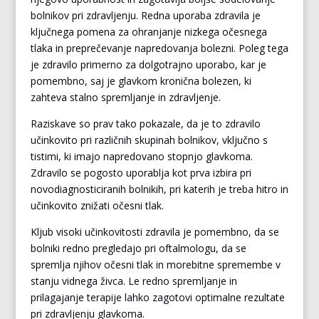
bolnikov pri zdravljenju. Redna uporaba zdravila je
ključnega pomena za ohranjanje nizkega očesnega
tlaka in preprečevanje napredovanja bolezni. Poleg tega
je zdravilo primerno za dolgotrajno uporabo, kar je
pomembno, saj je glavkom kronična bolezen, ki
zahteva stalno spremljanje in zdravljenje.
Raziskave so prav tako pokazale, da je to zdravilo
učinkovito pri različnih skupinah bolnikov, vključno s
tistimi, ki imajo napredovano stopnjo glavkoma.
Zdravilo se pogosto uporablja kot prva izbira pri
novodiagnosticiranih bolnikih, pri katerih je treba hitro in
učinkovito znižati očesni tlak.
Kljub visoki učinkovitosti zdravila je pomembno, da se
bolniki redno pregledajo pri oftalmologu, da se
spremlja njihov očesni tlak in morebitne spremembe v
stanju vidnega živca. Le redno spremljanje in
prilagajanje terapije lahko zagotovi optimalne rezultate
pri zdravljenju glavkoma.