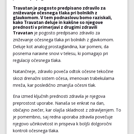
Travatan je pogosto predpisano zdravilo za
zniževanje očesnega tlaka pri bolnikih z
glavkomom. V tem podnaslovu bomo raziskali,
kako Travatan deluje in kakšne so njegove
prednosti v primerjavi z drugimi zdravili
Travatan
je pogosto predpisano zdravilo za
zniževanje očesnega tlaka pri bolnikih z glavkomom.
Deluje kot analog prostaglandina, kar pomeni, da
posnema naravne snovi v telesu, ki pomagajo pri
regulaciji očesnega tlaka.
Natančneje, zdravilo poveča odtok očesne tekočine
skozi drenažni sistem očesa, imenovan trabekularna
mreža, kar posledično zmanjša očesni tlak.
Ena izmed ključnih prednosti zdravila je njegova
preprostost uporabe. Nanaša se enkrat na dan,
običajno zvečer, kar olajša skladnost z zdravljenjem. To
je pomembno, saj redna uporaba zdravila povečuje
njegovo učinkovitost in prispeva k boljši dolgoročni
kontroli očesnega tlaka.