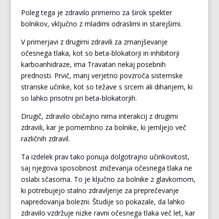
Poleg tega je zdravilo primerno za širok spekter
bolnikov, vključno z mladimi odraslimi in starejšimi.
V primerjavi z drugimi zdravili za zmanjševanje
očesnega tlaka, kot so beta-blokatorji in inhibitorji
karboanhidraze, ima Travatan nekaj posebnih
prednosti. Prvič, manj verjetno povzroča sistemske
stranske učinke, kot so težave s srcem ali dihanjem, ki
so lahko prisotni pri beta-blokatorjih.
Drugič, zdravilo običajno nima interakcij z drugimi
zdravili, kar je pomembno za bolnike, ki jemljejo več
različnih zdravil.
Ta izdelek prav tako ponuja dolgotrajno učinkovitost,
saj njegova sposobnost zniževanja očesnega tlaka ne
oslabi sčasoma. To je ključno za bolnike z glavkomom,
ki potrebujejo stalno zdravljenje za preprečevanje
napredovanja bolezni. Študije so pokazale, da lahko
zdravilo vzdržuje nizke ravni očesnega tlaka več let, kar