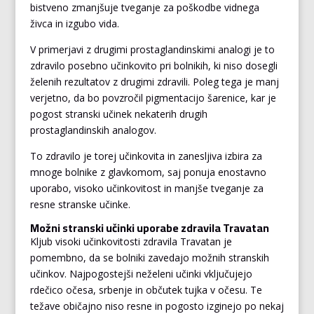
bistveno zmanjšuje tveganje za poškodbe vidnega
živca in izgubo vida.
V primerjavi z drugimi prostaglandinskimi analogi je to
zdravilo posebno učinkovito pri bolnikih, ki niso dosegli
želenih rezultatov z drugimi zdravili. Poleg tega je manj
verjetno, da bo povzročil pigmentacijo šarenice, kar je
pogost stranski učinek nekaterih drugih
prostaglandinskih analogov.
To zdravilo je torej učinkovita in zanesljiva izbira za
mnoge bolnike z glavkomom, saj ponuja enostavno
uporabo, visoko učinkovitost in manjše tveganje za
resne stranske učinke.
Možni stranski učinki uporabe zdravila Travatan
Kljub visoki učinkovitosti zdravila Travatan je
pomembno, da se bolniki zavedajo možnih stranskih
učinkov. Najpogostejši neželeni učinki vključujejo
rdečico očesa, srbenje in občutek tujka v očesu. Te
težave običajno niso resne in pogosto izginejo po nekaj